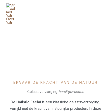
Ga
naar
de
inhoud
GENIET VAN PURE ZELFZORG MET DE
Holistic Facial
Een stralende huid met natuurlijke verzorgingsproducten
ERVAAR DE KRACHT VAN DE NATUUR
Gelaatsverzorging
heruitgevonden
De
Holistic Facial
is een klassieke gelaatsverzorging,
verrijkt met de kracht van natuurlijke producten. In deze