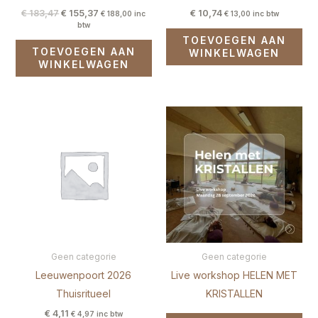
€
183,47
€
155,37
€
10,74
€
188,00
inc
€
13,00
inc btw
btw
TOEVOEGEN AAN
TOEVOEGEN AAN
WINKELWAGEN
WINKELWAGEN
Geen categorie
Geen categorie
Leeuwenpoort 2026
Live workshop HELEN MET
Thuisritueel
KRISTALLEN
€
4,11
€
4,97
inc btw