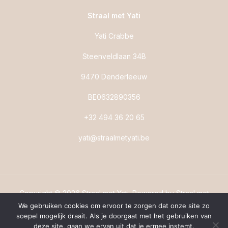
Straal met Yati
Yati Crabbe
Steenveldlaan 34B
9470 Denderleeuw
BE0632890356
+32 494 36 20 65
yati@straalmetyati.be
Copyright © 2026 Straal met Yati. Powered by Straal met
We gebruiken cookies om ervoor te zorgen dat onze site zo
Yati.
soepel mogelijk draait. Als je doorgaat met het gebruiken van
deze site, gaan we ervan uit dat je ermee instemt.