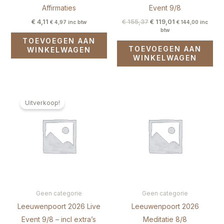
Affirmaties
Event 9/8
€
4,11
€
155,37
€
119,01
€
4,97
inc btw
€
144,00
inc
btw
TOEVOEGEN AAN
TOEVOEGEN AAN
WINKELWAGEN
WINKELWAGEN
Oorspronkelijke
Huidige
prijs
prijs
Uitverkoop!
was:
is:
€ 183,47.
€ 155,37.
Geen categorie
Geen categorie
Leeuwenpoort 2026 Live
Leeuwenpoort 2026
Event 9/8 – incl extra’s
Meditatie 8/8