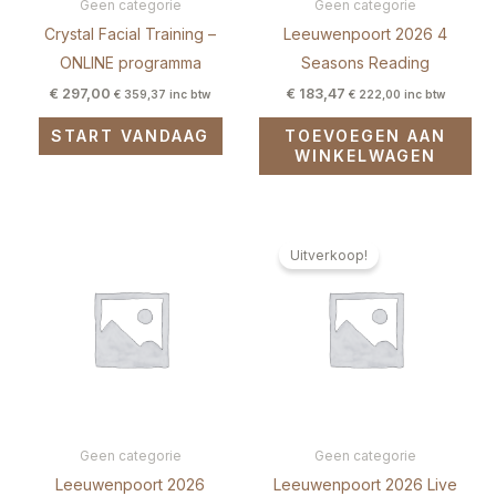
Geen categorie
Geen categorie
Crystal Facial Training –
Leeuwenpoort 2026 4
ONLINE programma
Seasons Reading
€
297,00
€
183,47
€
359,37
inc btw
€
222,00
inc btw
START VANDAAG
TOEVOEGEN AAN
WINKELWAGEN
Oorspronkelijke
Huidige
prijs
prijs
Uitverkoop!
was:
is:
€ 155,37.
€ 119,01.
Geen categorie
Geen categorie
Leeuwenpoort 2026
Leeuwenpoort 2026 Live