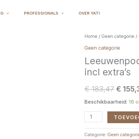
NG
PROFESSIONALS
OVER YATI
Leeuwenpoort
Home
/
Geen categorie
/ 
Oorspr
2026
Geen categorie
prijs
Live
Leeuwenpoor
Event
was:
incl extra’s
9/8
€ 183,
-
€
183,47
€
155,
incl
extra's
Beschikbaarheid:
16 
aantal
TOEVOE
Categorie:
Geen categori