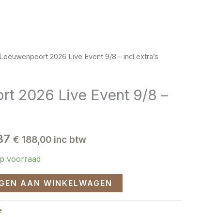
Instagram
Facebook
BOEK NU
Leeuwenpoort 2026 Live Event 9/8 – incl extra’s
onkelijke
Huidige
prijs
t 2026 Live Event 9/8 –
is:
47.
€ 155,37.
37
€
188,00
inc btw
op voorraad
GEN AAN WINKELWAGEN
e