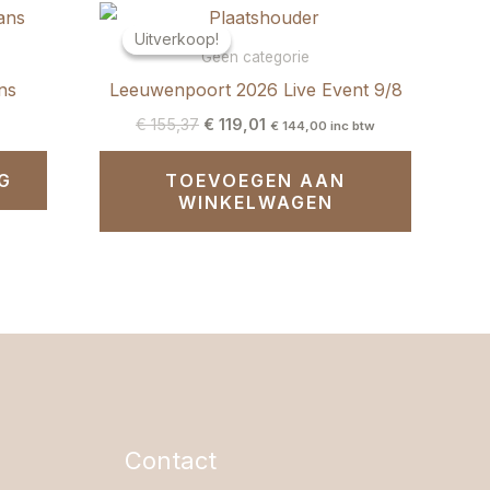
Oorspronkelijke
Huidige
prijs
prijs
Uitverkoop!
Uitverkoop!
was:
is:
Geen categorie
€ 155,37.
€ 119,01.
ns
Leeuwenpoort 2026 Live Event 9/8
€
155,37
€
119,01
€
144,00
inc btw
G
TOEVOEGEN AAN
WINKELWAGEN
Contact