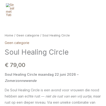
Ga
naar
de
inhoud
Soul
Healing
Circle
Home
/
Geen categorie
/ Soul Healing Circle
aantal
Geen categorie
Soul Healing Circle
€
79,00
Soul Healing Circle maandag 22 juni 2026 –
Zomerzonnewende
De Soul Healing Circle is een avond voor vrouwen die nood
hebben aan echte rust —
niet de rust van een vrij uurtje
, maar
rust op een dieper niveau. Via een unieke combinatie van