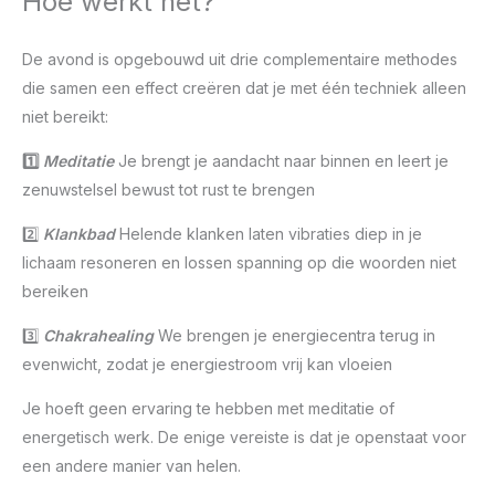
Hoe werkt het?
De avond is opgebouwd uit drie complementaire methodes
die samen een effect creëren dat je met één techniek alleen
niet bereikt:
1️⃣
Meditatie
Je brengt je aandacht naar binnen en leert je
zenuwstelsel bewust tot rust te brengen
2️⃣
Klankbad
Helende klanken laten vibraties diep in je
lichaam resoneren en lossen spanning op die woorden niet
bereiken
3️⃣
Chakrahealing
We brengen je energiecentra terug in
evenwicht, zodat je energiestroom vrij kan vloeien
Je hoeft geen ervaring te hebben met meditatie of
energetisch werk. De enige vereiste is dat je openstaat voor
een andere manier van helen.